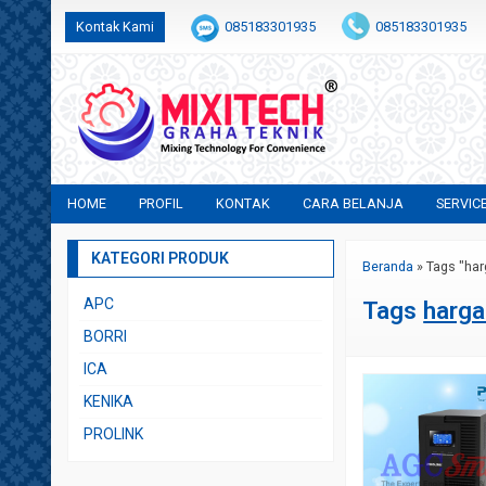
Kontak Kami
085183301935
085183301935
+6282231683554
sales@mixitech.co.id
HOME
PROFIL
KONTAK
CARA BELANJA
SERVIC
KATEGORI PRODUK
Beranda
»
Tags "ha
APC
Tags
harg
BORRI
ICA
KENIKA
PROLINK