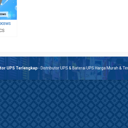
O903WS
 CS
utor UPS Terlengkap
- Distributor UPS & Baterai UPS Harga Murah & T