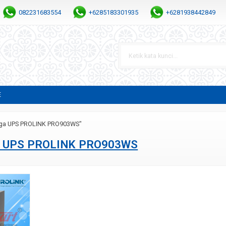
082231683554
+6285183301935
+6281938442849
E
rga UPS PROLINK PRO903WS"
a UPS PROLINK PRO903WS