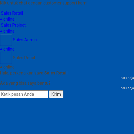
Klik untuk chat dengan customer support kami
Sales Retail
● online
Sales Project
● online
Sales Admin
● online
Sales Retail
● online
Halo, perkenalkan saya
Sales Retail
baru saja
Ada yang bisa saya bantu?
baru saja
Kirim