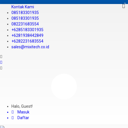
Kontak Kami
085183301935
085183301935
082231683554
+6285183301935
+6281938442849
+6282231683554
sales@mixitech.co.id
Halo, Guest!
Masuk
Daftar