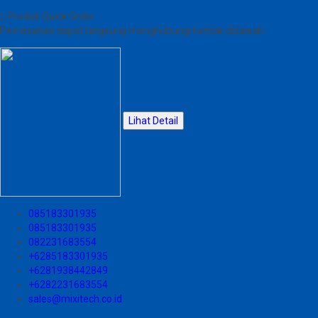
Produk Quick Order
Pemesanan dapat langsung menghubungi kontak dibawah:
Lihat Detail
085183301935
085183301935
082231683554
+6285183301935
+6281938442849
+6282231683554
sales@mixitech.co.id