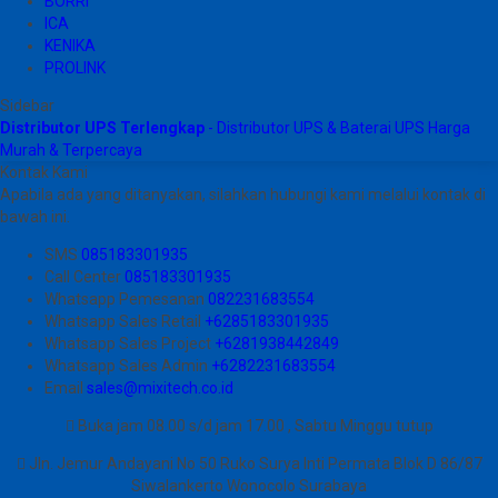
BORRI
ICA
KENIKA
PROLINK
Sidebar
Distributor UPS Terlengkap
- Distributor UPS & Baterai UPS Harga
Murah & Terpercaya
Kontak Kami
Apabila ada yang ditanyakan, silahkan hubungi kami melalui kontak di
bawah ini.
SMS
085183301935
Call Center
085183301935
Whatsapp
Pemesanan
082231683554
Whatsapp
Sales Retail
+6285183301935
Whatsapp
Sales Project
+6281938442849
Whatsapp
Sales Admin
+6282231683554
Email
sales@mixitech.co.id
Buka jam 08.00 s/d jam 17.00 , Sabtu Minggu tutup
Jln. Jemur Andayani No 50 Ruko Surya Inti Permata Blok D 86/87
Siwalankerto Wonocolo Surabaya