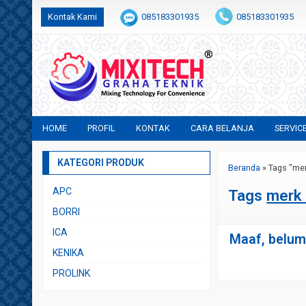
Kontak Kami
085183301935
085183301935
+6282231683554
sales@mixitech.co.id
HOME
PROFIL
KONTAK
CARA BELANJA
SERVIC
KATEGORI PRODUK
Beranda
»
Tags "me
APC
Tags
merk
BORRI
ICA
Maaf, belum 
KENIKA
PROLINK