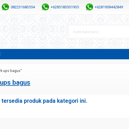
082231683554
+6285183301935
+6281938442849
E
rk ups bagus"
 ups bagus
tersedia produk pada kategori ini.