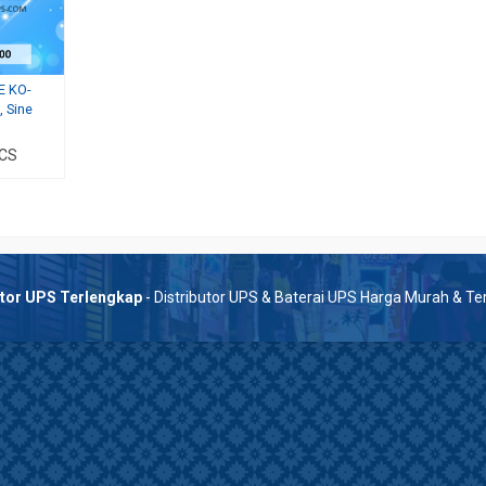
E KO-
, Sine
 CS
utor UPS Terlengkap
- Distributor UPS & Baterai UPS Harga Murah & T