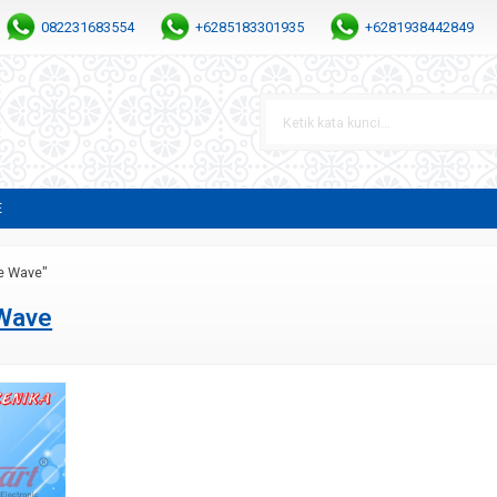
082231683554
+6285183301935
+6281938442849
E
ne Wave"
 Wave