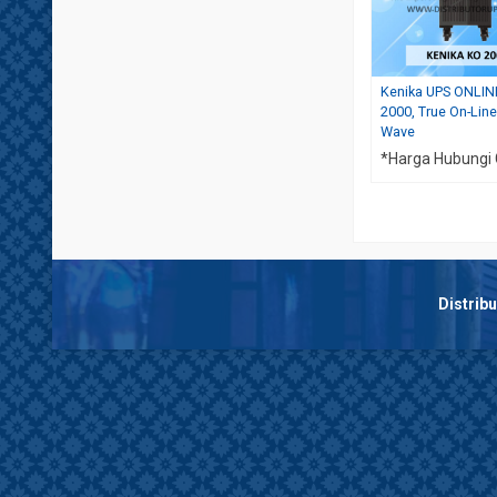
Kenika UPS ONLIN
2000, True On-Line
Wave
*Harga Hubungi
Distrib