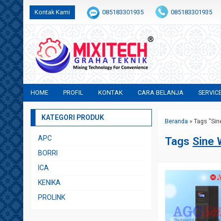
Kontak Kami
085183301935
085183301935
+6282231683554
sales@mixitech.co.id
HOME
PROFIL
KONTAK
CARA BELANJA
SERVIC
KATEGORI PRODUK
Beranda
»
Tags "Si
APC
Tags
Sine
BORRI
ICA
KENIKA
PROLINK