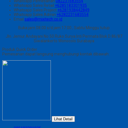
Whatsapp
Pemesanan
082231683554
Whatsapp
Sales Retail
+6285183301935
Whatsapp
Sales Project
+6281938442849
Whatsapp
Sales Admin
+6282231683554
Email
sales@mixitech.co.id
Buka jam 08.00 s/d jam 17.00 , Sabtu Minggu tutup
Jln. Jemur Andayani No 50 Ruko Surya Inti Permata Blok D 86/87
Siwalankerto Wonocolo Surabaya
Produk Quick Order
Pemesanan dapat langsung menghubungi kontak dibawah:
Lihat Detail