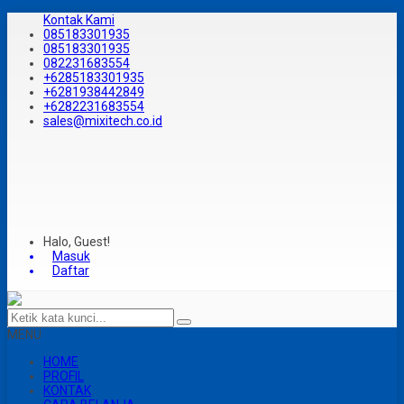
Kontak Kami
085183301935
085183301935
082231683554
+6285183301935
+6281938442849
+6282231683554
sales@mixitech.co.id
Halo, Guest!
Masuk
Daftar
MENU
HOME
PROFIL
KONTAK