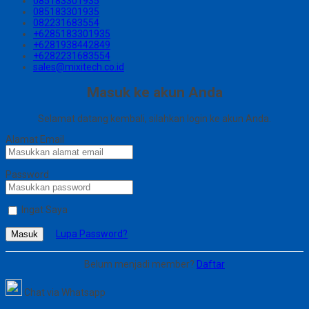
085183301935
085183301935
082231683554
+6285183301935
+6281938442849
+6282231683554
sales@mixitech.co.id
Masuk ke akun Anda
Selamat datang kembali, silahkan login ke akun Anda.
Alamat Email
Password
Ingat Saya
Lupa Password?
Masuk
Belum menjadi member?
Daftar
Chat via Whatsapp