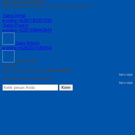
Ada yang ditanyakan?
Klik untuk chat dengan customer support kami
Sales Retail
● online
+6285183301935
Sales Project
● online
+6281938442849
Sales Admin
● online
+6282231683554
Sales Retail
● online
Halo, perkenalkan saya
Sales Retail
baru saja
Ada yang bisa saya bantu?
baru saja
Kirim