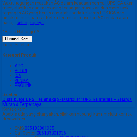
Waktu tegangan masukan AC dalam keadaan normal, UPS ICA akan
menyetabilkan dan menyaring tegangan masukan dan memasok
tegangan AC yang bersih dan stabil pada keluaran UPS ICA dan
untuk mengisi baterai. Ketika tegangan masukan AC rendah atau
tiada,…
selengkapnya
*Harga Hubungi CS
Hubungi Kami
Tutup Sidebar
Kategori Produk
APC
BORRI
ICA
KENIKA
PROLINK
Sidebar
Distributor UPS Terlengkap
- Distributor UPS & Baterai UPS Harga
Murah & Terpercaya
Kontak Kami
Apabila ada yang ditanyakan, silahkan hubungi kami melalui kontak
di bawah ini.
SMS
085183301935
Call Center
085183301935