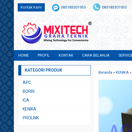
Kontak Kami
085183301935
085183301935
+6282231683554
sales@mixitech.co.id
HOME
PROFIL
KONTAK
CARA BELANJA
SERVIC
KATEGORI PRODUK
Beranda
»
KENIKA
APC
BORRI
ICA
KENIKA
PROLINK