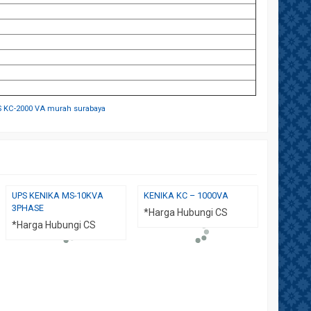
S KC-2000 VA murah surabaya
UPS KENIKA MS-10KVA
KENIKA KC – 1000VA
UPS Ken
3PHASE
3Phase
*Harga Hubungi CS
*Harga Hubungi CS
*Harga 