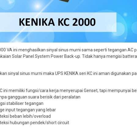
0 VA ini menghasilkan sinyal sinus murni sama seperti tegangan AC pad
ian Solar Panel System Power Back-up. Tidak hanya mengisi battera
an sinyal sinus murni maka UPS KENIKA seri KC ini aman digunakan pad
C ini memiliki fungsi/cara kerja menyerupai Genset, tapi mempunyai be
anpa gangguan suara berisik dari peralatan
si stabiliser tegangan
ge input tegangan yang lebar
eksi beban lebih/overload
eksi hubungan pendek/short circuit