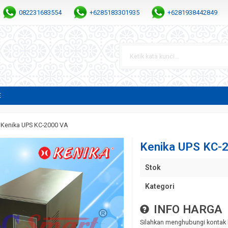
082231683554
+6285183301935
+6281938442849
E
»
Kenika UPS KC-2000 VA
Kenika UPS KC-
Stok
Kategori
INFO HARGA
Silahkan menghubungi kontak 