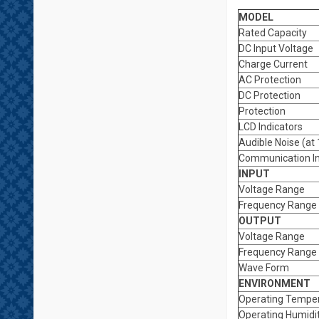
MODEL
Rated Capacity
DC Input Voltage
Charge Current
AC Protection
DC Protection
Protection
LCD Indicators
Audible Noise (at
Communication In
INPUT
Voltage Range
Frequency Range
OUTPUT
Voltage Range
Frequency Range
Wave Form
ENVIRONMENT
Operating Tempe
Operating Humidi