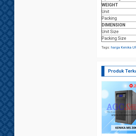
WEIGHT
Unit
Packing
DIMENSION
Unit Size
Packing Size
Tags:
harga Kenika U
Produk Terka