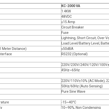
KC-2000 VA
1.4KW
48VDC
≤15 Amp
Circuit Breaker
Fuse
Lightning, Short Circuit, Over 
Load Level/Battery Level, Batte
 1 Meter Distance)
≤50dBA
terface
RS232 (Optional)
220V/230V/240V/120V/100V
45Hz~65Hz
220V/110V±10% (AC Mode), 22
50Hz/60Hz (Auto Sensing)
Pure Sine Wave
rature
-15~40°C
ty
10~90%, Non Condensing