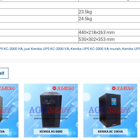
23.5kg
24.5kg
440×218×263 mm
530×302×353 mm
PS KC-2000 VA
,
jual Kenika UPS KC-2000 VA
,
Kenika UPS KC-2000 VA murah
,
Kenika UP
it