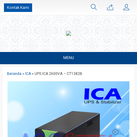
Kontak Kami
MENU
Beranda
»
ICA
»
UPS ICA 2600VA – CT1382B