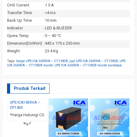
CHG Current
:
1.5 A
Transfer Time
:
<4 ms
Back Up Time
:
10 min
Indicator
:
LED & BUZZER
Opera Temp
:
0 – 40 °C
Dimension(DxWxH)
:
445 x 175 x 230 mm
Weight
:
23.4 Kg
Tags:
harga UPS ICA 2600VA – CT1382B
,
jual UPS ICA 2600VA – CT1382B
,
UPS
ICA 2600VA – CT1382B murah
,
UPS ICA 2600VA – CT1382B murah surabaya
Produk Terkait
UPS ICA1400VA –
U
CP1400
C
*Harga Hubungi CS
*