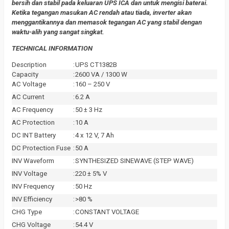
bersih dan stabil pada keluaran UPS ICA dan untuk mengisi baterai.
Ketika tegangan masukan AC rendah atau tiada, inverter akan
menggantikannya dan memasok tegangan AC yang stabil dengan
waktu-alih yang sangat singkat.
TECHNICAL INFORMATION
Description
:
UPS CT1382B
Capacity
:
2600 VA / 1300 W
AC Voltage
:
160 – 250 V
AC Current
:
6.2 A
AC Frequency
:
50 ± 3 Hz
AC Protection
:
10 A
DC INT Battery
:
4 x 12 V, 7 Ah
DC Protection Fuse
:
50 A
INV Waveform
:
SYNTHESIZED SINEWAVE (STEP WAVE)
INV Voltage
:
220 ± 5% V
INV Frequency
:
50 Hz
INV Efficiency
:
>80 %
CHG Type
:
CONSTANT VOLTAGE
CHG Voltage
:
54.4 V